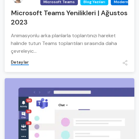
Microsoft Teams
Blog Yazıları
Modern Work 
Microsoft Teams Yenilikleri | Ağustos
2023
Animasyonlu arka planlarla toplantınızı hareket
halinde tutun Teams toplantıları sırasında daha
çevreleyic...
Detaylar