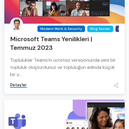
Modern Work & Security
Blog Yazıları
Micro
Microsoft Teams Yenilikleri |
Temmuz 2023
Topluluklar Teams'in ücretsiz versiyonunda yeni bir
topluluk oluşturdunuz ve topluluğun adında küçük
bir y...
Detaylar