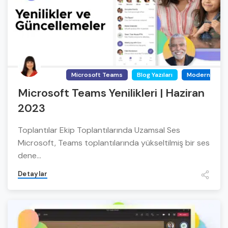
Microsoft Teams
Blog Yazıları
Modern Work 
Microsoft Teams Yenilikleri | Haziran
2023
Toplantılar Ekip Toplantılarında Uzamsal Ses
Microsoft, Teams toplantılarında yükseltilmiş bir ses
dene...
Detaylar