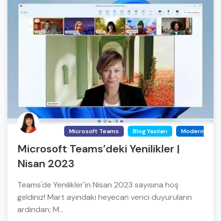
Microsoft Teams
Blog Yazıları
Modern Work 
Microsoft Teams’deki Yenilikler |
Nisan 2023
Teams'de Yenilikler'in Nisan 2023 sayısına hoş
geldiniz! Mart ayındaki heyecan verici duyuruların
ardından; M...