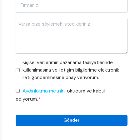
Firma
Adı
*
Mesajı
Pazarlama
Kişisel verilerimin pazarlama faaliyetlerinde
Faaliyetleri
kullanılmasına ve iletişim bilgilerime elektronik
Onayı
ileti gönderilmesine onay veriyorum.
KVKK
Aydınlatma metnini
okudum ve kabul
Onayı
ediyorum.
*
*