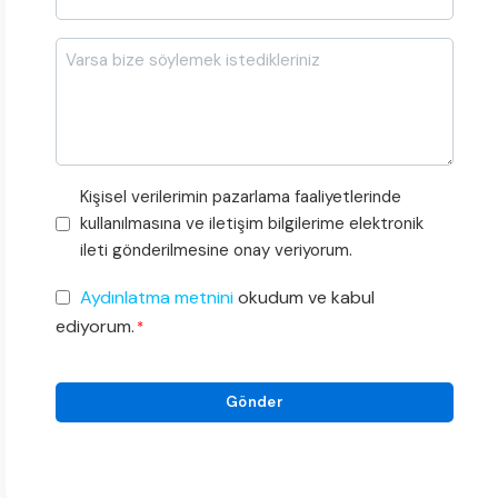
Adı
*
Mesajı
Pazarlama
Kişisel verilerimin pazarlama faaliyetlerinde
Faaliyetleri
kullanılmasına ve iletişim bilgilerime elektronik
Onayı
ileti gönderilmesine onay veriyorum.
KVKK
Aydınlatma metnini
okudum ve kabul
Onayı
ediyorum.
*
*