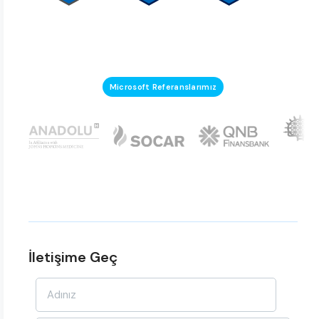
Microsoft Referanslarımız
İletişime Geç
Ad-
Soyad
*