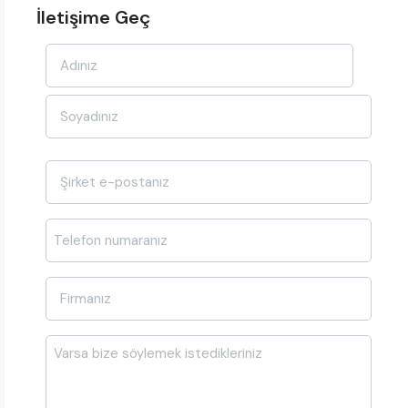
İletişime Geç
Ad-
Soyad
*
E-
posta
*
Telefon
*
Firma
Adı
*
Mesajı