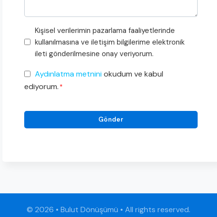
Pazarlama
Kişisel verilerimin pazarlama faaliyetlerinde
Faaliyetleri
kullanılmasına ve iletişim bilgilerime elektronik
Onayı
ileti gönderilmesine onay veriyorum.
KVKK
Aydınlatma metnini
okudum ve kabul
Onayı
ediyorum.
*
*
© 2026 • Bulut Dönüşümü • All rights reserved.