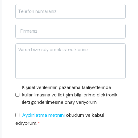
*
Telefon
*
Firma
Adı
*
Mesajı
Pazarlama
Kişisel verilerimin pazarlama faaliyetlerinde
Faaliyetleri
kullanılmasına ve iletişim bilgilerime elektronik
Onayı
ileti gönderilmesine onay veriyorum.
KVKK
Aydınlatma metnini
okudum ve kabul
Onayı
ediyorum.
*
*