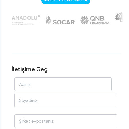
Microsoft Referanslarımız
İletişime Geç
Ad-
Soyad
*
E-
posta