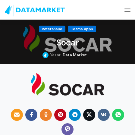
Referanslar
Teams Apps
Socar
Yazar:
Data Market